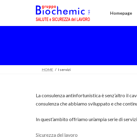
Salta
Vai
al
alla
Homepage
contenuto
navigazione
HOME
I servizi
La consulenza antinfortunistica è senz’altro il cav
consulenza che abbiamo sviluppato e che contin
In quest’ambito offriamo un’ampia serie di servizi
Sicurezza del lavoro