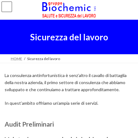
Salta
Vai
al
alla
contenuto
navigazione
Sicurezza del lavoro
HOME
Sicurezza del lavoro
La consulenza antinfortunistica è senz’altro il cavallo di battaglia
della nostra azienda, il primo settore di consulenza che abbiamo
sviluppato e che continuiamo a trattare approfonditamente.
In quest’ambito offriamo un’ampia serie di servizi.
Audit
Prelimi
nari