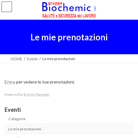
Salta
Vai
al
alla
contenuto
navigazione
Le mie prenotazioni
HOME
Eventi
Le mie prenotazioni
Entra
per vedere le tue prenotazioni.
Powered by
Events Manager
Eventi
Categorie
Le mie prenotazioni